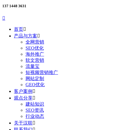
137 1448 3631

首页

产品与方案

全网营销
SEO优化
海外推广
软文营销
流量宝
短视频营销推广
网站定制
GEO优化
客户案例

观点分享

建站知识
SEO资讯
行业动态
关于汉联

联系我们
