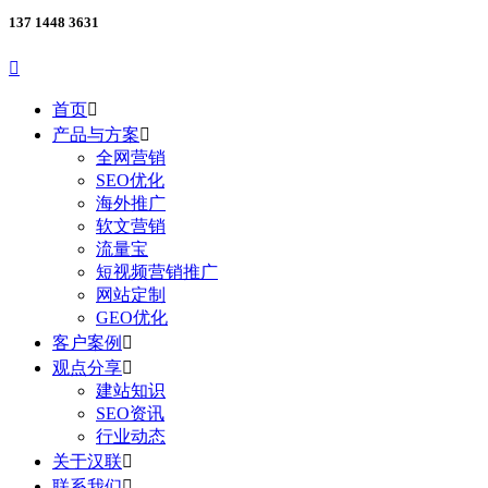
137 1448 3631

首页

产品与方案

全网营销
SEO优化
海外推广
软文营销
流量宝
短视频营销推广
网站定制
GEO优化
客户案例

观点分享

建站知识
SEO资讯
行业动态
关于汉联

联系我们
