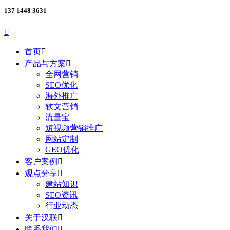
137 1448 3631

首页

产品与方案

全网营销
SEO优化
海外推广
软文营销
流量宝
短视频营销推广
网站定制
GEO优化
客户案例

观点分享

建站知识
SEO资讯
行业动态
关于汉联

联系我们
