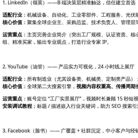
1. LinkedIn（领英）——B 端决策层精准触达，信任建立首选
适配行业
：机械设备、自动化、工业零部件、工程服务、光伏能源
核心价值
：聚集全球企业主、采购总监、技术负责人、管理层
运营重点
：主页完善企业简介（突出工厂规模、认证资质、核心优
组、精准买家，输出专业观点，打造行业专家 IP。
2. YouTube（油管）—— 产品实力可视化，24 小时线上展厅
适配行业
：所有制造业（尤其设备类、机械类、定制类产品）
核心价值
：全球第二大搜索引擎，
视频内容权重高、传播周期
运营重点
：账号定位 “工厂实景展厅”，视频时长兼顾 15 秒
安装调试教程
；标题 / 描述嵌入行业关键词，助力 SEO 搜索
3. Facebook（脸书）—— 广覆盖 + 社群沉淀，中小客户与